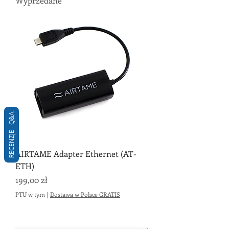
Wyprzedane
RECENZJE - Q&A
AIRTAME Adapter Ethernet (AT-
ETH)
Cena
199,00 zł
PTU w tym
|
Dostawa w Polsce GRATIS