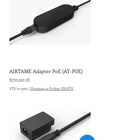
AIRTAME Adapter PoE (AT-POE)
Cena
670,00 zł
PTU w tym
|
Dostawa w Polsce GRATIS