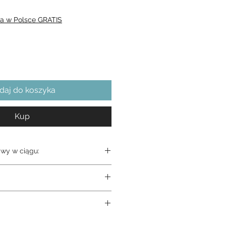
na
a w Polsce GRATIS
daj do koszyka
Kup
wy w ciągu:
z. ang.)
z. ang.)