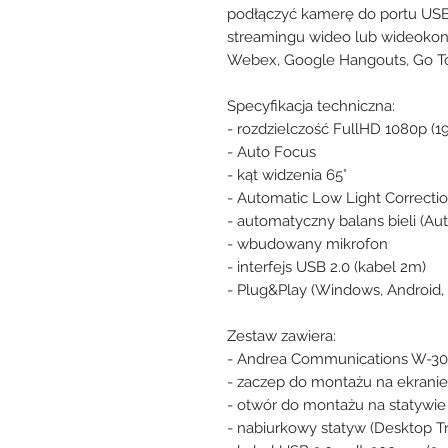
podłączyć kamerę do portu USB
streamingu wideo lub wideokon
Webex, Google Hangouts, Go To 
Specyfikacja techniczna:
- rozdzielczość FullHD 1080p (1
- Auto Focus
- kąt widzenia 65°
- Automatic Low Light Correcti
- automatyczny balans bieli (A
- wbudowany mikrofon
- interfejs USB 2.0 (kabel 2m)
- Plug&Play (Windows, Android
Zestaw zawiera:
- Andrea Communications W-
- zaczep do montażu na ekranie,
- otwór do montażu na statywie
- nabiurkowy statyw (Desktop Tr