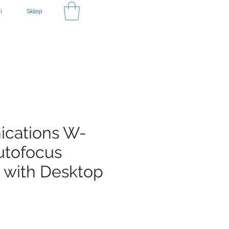
i
Sklep
cations W-
utofocus
with Desktop