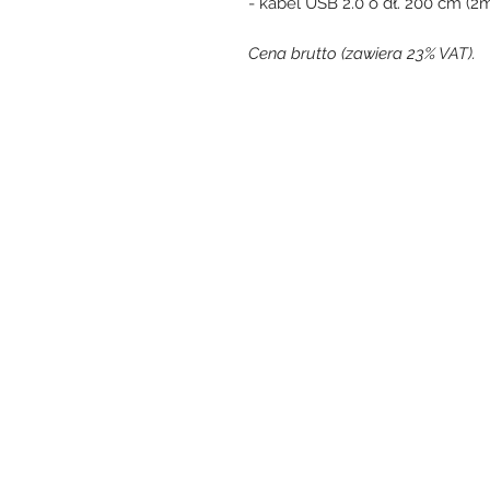
- kabel USB 2.0 o dł. 200 cm (2
Cena brutto (zawiera 23% VAT).