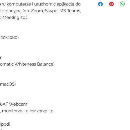
 w komputerze i uruchomić aplikację do
ferencyjną (np. Zoom, Skype, MS Teams,
Meeting itp.).
920x1080)
on
utomatic Whiteness Balance)
, macOS)
300AF Webcam
 monitorze, telewizorze itp.
ipod)