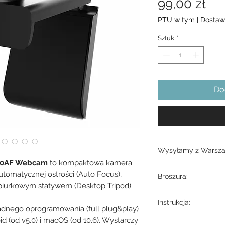
Ce
99,00 zł
PTU w tym
|
Dostaw
Sztuk
*
Do
Wysyłamy z Warsza
00AF Webcam
to kompaktowa kamera
1 dnia
utomatycznej ostrości (Auto Focus),
Broszura:
iurkowym statywem (Desktop Tripod)
Broszura produktu (ję
Instrukcja:
adnego oprogramowania (full plug&play)
 (od v5.0) i macOS (od 10.6). Wystarczy
Instrukcja obsługi (ję