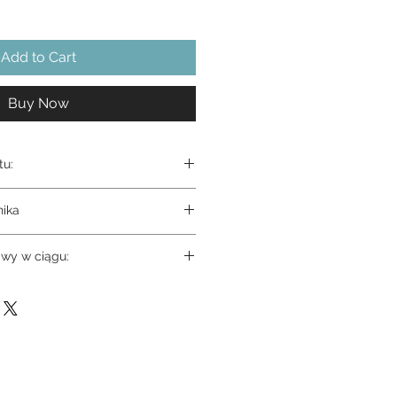
Add to Cart
Buy Now
tu:
ure HDMI Plus
nika
re Plus User Manual
wy w ciągu: