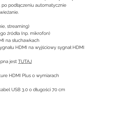
a po podłączeniu automatycznie
wieżanie.
ie, streaming)
go źródła (np. mikrofon)
DMI na słuchawkach
sygnału HDMI na wyjściowy sygnał HDMI
ępna jest
TUTAJ
ture HDMI Plus o wymiarach
kabel USB 3.0 o długości 70 cm