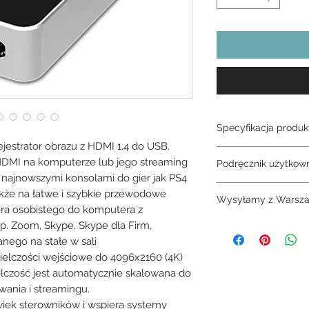
Specyfikacja produk
ejestrator obrazu z HDMI 1.4 do USB.
Magewell USB Capt
 HDMI na komputerze lub jego streaming
Podręcznik użytkow
z najnowszymi konsolami do gier jak PS4
Magewell USB Captu
kże na łatwe i szybkie przewodowe
Wysyłamy z Warsza
era osobistego do komputera z
p. Zoom, Skype, Skype dla Firm,
3-4 dni
anego na stałe w sali
zielczości wejściowe do 4096x2160 (4K)
elczość jest automatycznie skalowana do
wania i streamingu.
wiek sterowników i wspiera systemy