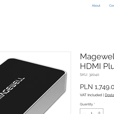
About
Con
Magewel
HDMI Plu
SKU: 32040
PLN 1,749.
VAT Included
|
Dost
Quantity
*