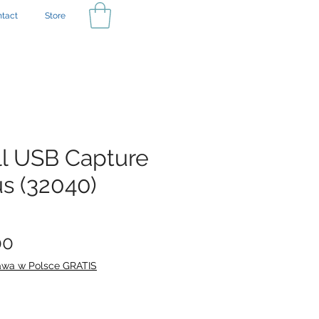
tact
Store
l USB Capture
s (32040)
Price
00
awa w Polsce GRATIS