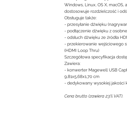
Windows, Linux, OS X, macOS, 
dostosowuje rozdzielczość i odś
Obsługuje także:
- przesyłanie dźwięku (nagrywan
- podłączenie dźwięku z osobne
- odsłuch dźwięku ze źródła H
- przekierowanie wejściowego 
(HDMI Loop Thru)
Szczegółowa specyfikacja dost
Zawiera:
- konwerter Magewell USB Cap
9,81x5,68x1,70 cm
- dedykowany wysokiej jakości 
Cena brutto (zawiera 23% VAT).