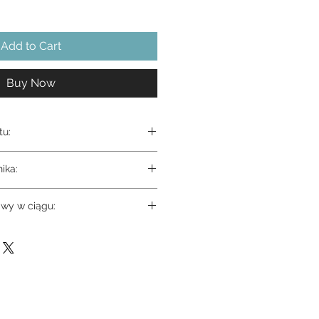
Add to Cart
Buy Now
tu:
on
ika:
n - User Manual
wy w ciągu: