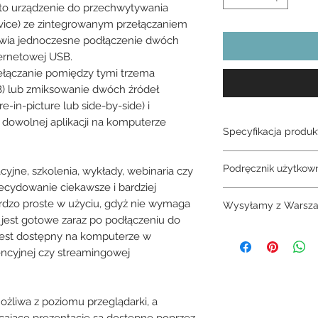
to urządzenie do przechwytywania
vice) ze zintegrowanym przełączaniem
liwia jednoczesne podłączenie dwóch
ternetowej USB.
ełączanie pomiędzy tymi trzema
B) lub zmiksowanie dwóch źródeł
e-in-picture lub side-by-side) i
 dowolnej aplikacji na komputerze
Specyfikacja produk
Magewell USB Fusi
Podręcznik użytkown
cyjne, szkolenia, wykłady, webinaria czy
ecydowanie ciekawsze i bardziej
Magewell USB Fusio
ardzo proste w użyciu, gdyż nie wymaga
Wysyłamy z Warsza
i jest gotowe zaraz po podłączeniu do
2-3 dni
est dostępny na komputerze w
encyjnej czy streamingowej
ożliwa z poziomu przeglądarki, a
ające prezentacje są dostępne poprzez