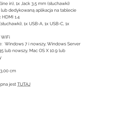
line in), 1x Jack 3,5 mm (słuchawki)
 lub dedykowaną aplikacja na tablecie
x HDMI 1.4
(słuchawki), 1x USB-A, 1x USB-C, 1x
, WiFi
e: Windows 7 i nowszy, Windows Server
.35 lub nowszy, Mac OS X 10.9 lub
y
 3,00 cm
ępna jest
TUTAJ