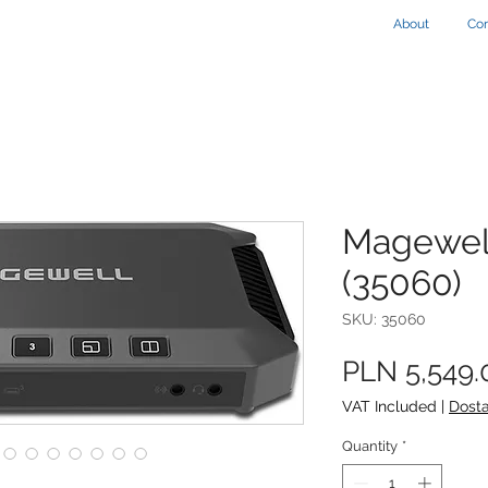
About
Con
Magewel
(35060)
SKU: 35060
PLN 5,549.
VAT Included
|
Dost
Quantity
*