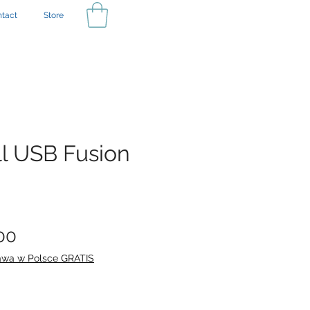
tact
Store
l USB Fusion
Price
00
awa w Polsce GRATIS