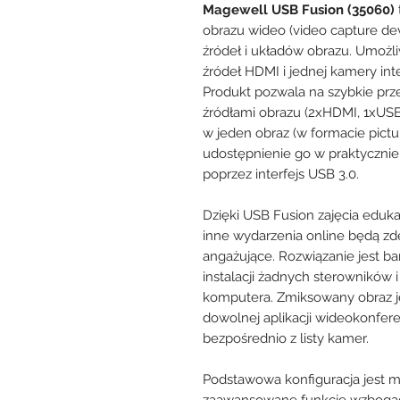
Magewell USB Fusion (35060)
obrazu wideo (video capture de
źródeł i układów obrazu. Umoż
źródeł HDMI i jednej kamery in
Produkt pozwala na szybkie prz
źródłami obrazu (2xHDMI, 1xUS
w jeden obraz (w formacie pictur
udostępnienie go w praktycznie
poprzez interfejs USB 3.0.
Dzięki USB Fusion zajęcia eduka
inne wydarzenia online będą zd
angażujące. Rozwiązanie jest b
instalacji żadnych sterowników 
komputera. Zmiksowany obraz j
dowolnej aplikacji wideokonfer
bezpośrednio z listy kamer.
Podstawowa konfiguracja jest m
zaawansowane funkcje wzbogac