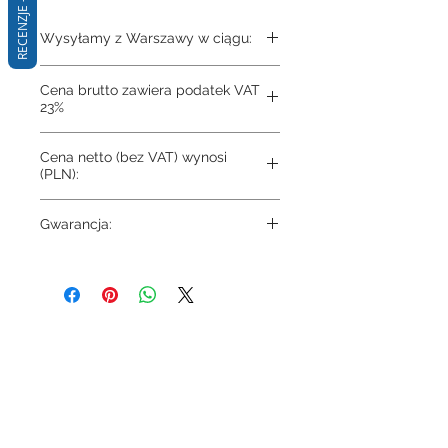
RECENZJE - Q&A
Wysyłamy z Warszawy w ciągu:
3-4 dni
Cena brutto zawiera podatek VAT
23%
Cena netto (bez VAT) wynosi
(PLN):
383.16
Gwarancja:
10 lat