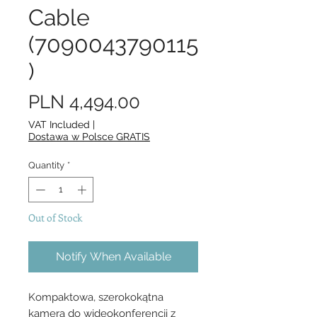
Cable
(7090043790115
)
Price
PLN 4,494.00
VAT Included
|
Dostawa w Polsce GRATIS
Quantity
*
Out of Stock
Notify When Available
Kompaktowa, szerokokątna
kamera do wideokonferencji z