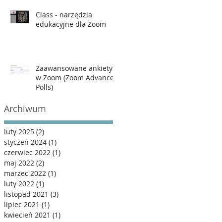
Class - narzędzia
edukacyjne dla Zoom
Zaawansowane ankiety
w Zoom (Zoom Advanced
Polls)
Archiwum
luty 2025
(2)
2 posty
styczeń 2024
(1)
1 post
czerwiec 2022
(1)
1 post
maj 2022
(2)
2 posty
marzec 2022
(1)
1 post
luty 2022
(1)
1 post
listopad 2021
(3)
3 posty
lipiec 2021
(1)
1 post
kwiecień 2021
(1)
1 post