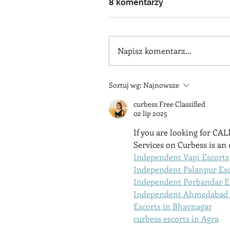
8 komentarzy
Napisz komentarz...
Sortuj wg:
Najnowsze
curbess Free Classified
02 lip 2025
If you are looking for CAL
Services on Curbess is an 
Independent Vapi Escorts
Independent Palanpur Esc
Independent Porbandar E
Independent Ahmedabad 
Escorts in Bhavnagar
curbess escorts in Agra