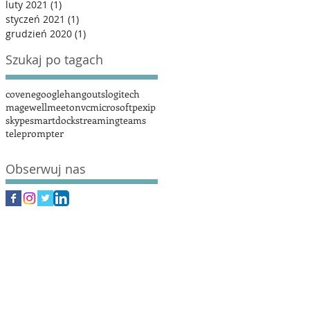
luty 2021
(1)
1 post
styczeń 2021
(1)
1 post
grudzień 2020
(1)
1 post
Szukaj po tagach
covene
google
hangouts
logitech
magewell
meetonvc
microsoft
pexip
skype
smartdock
streaming
teams
teleprompter
Obserwuj nas