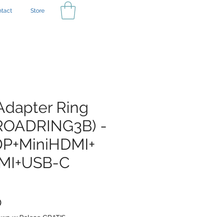
tact
Store
 Adapter Ring
ROADRING3B) -
DP+MiniHDMI+
MI+USB-C
Price
0