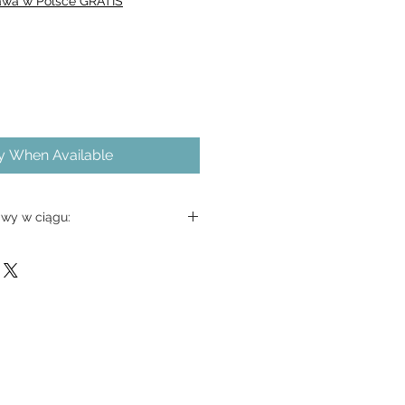
awa w Polsce GRATIS
fy When Available
wy w ciągu: