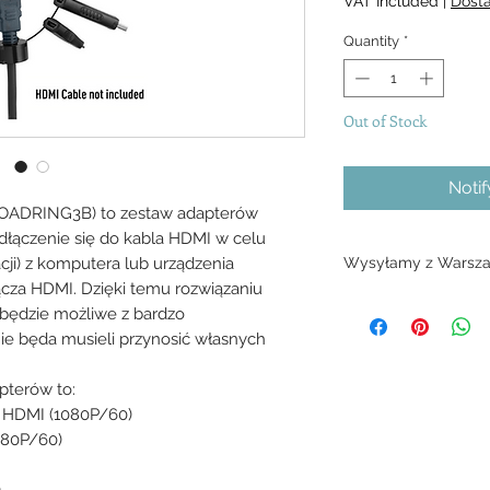
VAT Included
|
Dost
Quantity
*
Out of Stock
Noti
ROADRING3B) to zestaw adapterów
odłączenie się do kabla HDMI w celu
cji) z komputera lub urządzenia
Wysyłamy z Warsza
cza HDMI. Dzięki temu rozwiązaniu
1 dnia
 będzie możliwe z bardzo
nie będa musieli przynosić własnych
pterów to:
na HDMI (1080P/60)
080P/60)
)