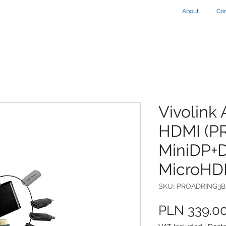
About
Con
Vivolink
HDMI (P
MiniDP+
MicroHD
SKU: PROADRING3B
PLN 339.0