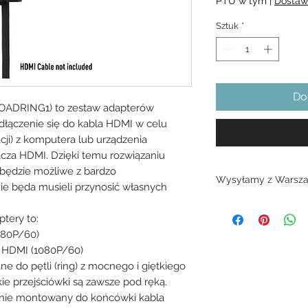
PTU w tym
|
Dostaw
Sztuk
*
Do
ROADRING1) to zestaw adapterów
odłączenie się do kabla HDMI w celu
cji) z komputera lub urządzenia
cza HDMI. Dzięki temu rozwiązaniu
 będzie możliwe z bardzo
Wysyłamy z Warsza
nie będa musieli przynosić własnych
7 dni
tery to:
080P/60)
na HDMI (1080P/60)
 do pętli (ring) z mocnego i giętkiego
ie przejściówki są zawsze pod ręką.
idnie montowany do końcówki kabla