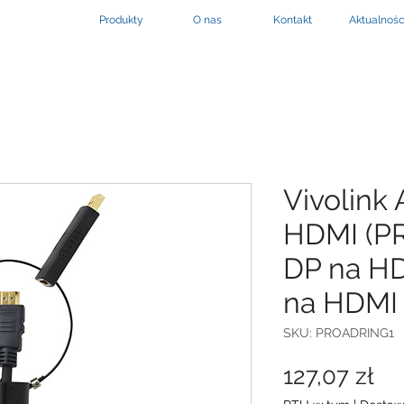
Produkty
O nas
Kontakt
Aktualnośc
Vivolink
HDMI (P
DP na HD
na HDMI
SKU: PROADRING1
Ce
127,07 zł