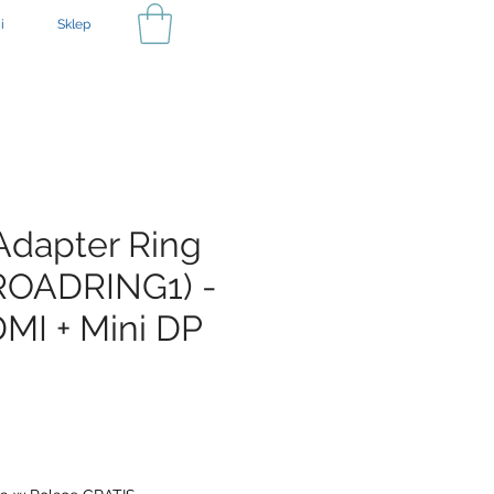
i
Sklep
 Adapter Ring
ROADRING1) -
MI + Mini DP
na