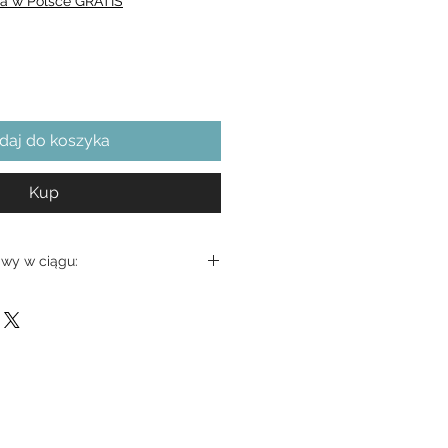
a w Polsce GRATIS
daj do koszyka
Kup
wy w ciągu: