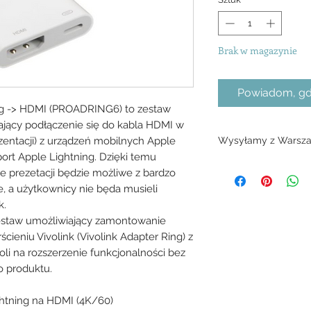
Brak w magazynie
Powiadom, gdy
ing -> HDMI (PROADRING6) to zestaw
iający podłączenie się do kabla HDMI w
ezentacji) z urządzeń mobilnych Apple
Wysyłamy z Warsza
ort Apple Lightning. Dzięki temu
7 dni
e prezetacji będzie możliwe z bardzo
, a użytkownicy nie będa musieli
k.
zestaw umożliwiający zamontowanie
cieniu Vivolink (Vivolink Adapter Ring) z
li na rozszerzenie funkcjonalności bez
 produktu.
ghtning na HDMI (4K/60)