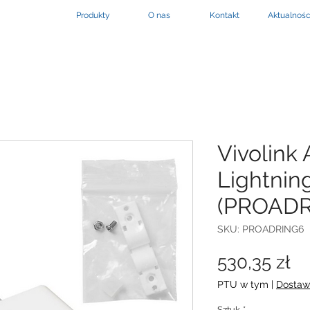
Produkty
O nas
Kontakt
Aktualnośc
Vivolink
Lightnin
(PROADR
SKU: PROADRING6
C
530,35 zł
PTU w tym
|
Dostaw
Sztuk
*