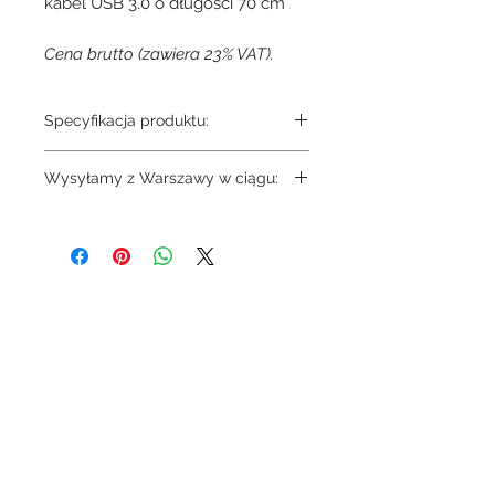
kabel USB 3.0 o długości 70 cm
Cena brutto (zawiera 23% VAT).
Specyfikacja produktu:
Magewell USB Capture HDMI 4K
Wysyłamy z Warszawy w ciągu:
Plus
3-4 dni