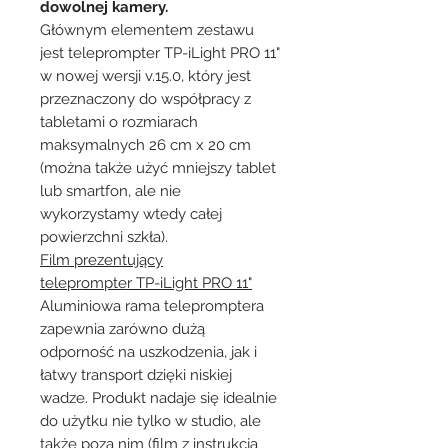
dowolnej kamery.
Głównym elementem zestawu
jest teleprompter TP-iLight PRO 11"
w nowej wersji v.15.0, który jest
przeznaczony do współpracy z
tabletami o rozmiarach
maksymalnych 26 cm x 20 cm
(można także użyć mniejszy tablet
lub smartfon, ale nie
wykorzystamy wtedy całej
powierzchni szkła).
Film prezentujący
teleprompter TP-iLight PRO 11"
Aluminiowa rama telepromptera
zapewnia zarówno dużą
odporność na uszkodzenia, jak i
łatwy transport dzięki niskiej
wadze. Produkt nadaje się idealnie
do użytku nie tylko w studio, ale
także poza nim (film z instrukcją