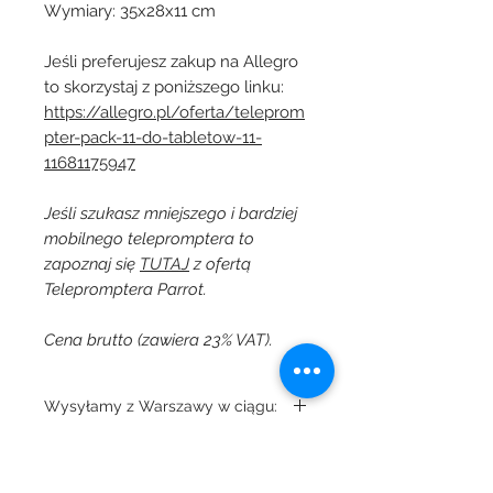
Wymiary: 35x28x11 cm
Jeśli preferujesz zakup na Allegro
to skorzystaj z poniższego linku:
https://allegro.pl/oferta/teleprom
pter-pack-11-do-tabletow-11-
11681175947
Jeśli szukasz mniejszego i bardziej
mobilnego telepromptera to
zapoznaj się
TUTAJ
z ofertą
Telepromptera Parrot.
Cena brutto (zawiera 23% VAT).
Wysyłamy z Warszawy w ciągu:
1 dnia
Cena brutto zawiera podatek VAT
23%