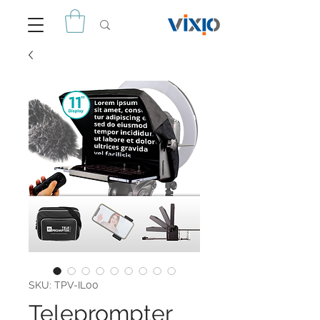
SKU: TPV-IL00
Teleprompter