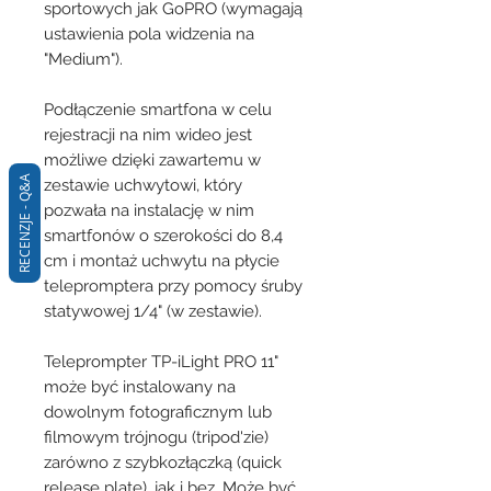
sportowych jak GoPRO (wymagają
ustawienia pola widzenia na
"Medium").
Podłączenie smartfona w celu
rejestracji na nim wideo jest
możliwe dzięki zawartemu w
RECENZJE - Q&A
zestawie uchwytowi, który
pozwała na instalację w nim
smartfonów o szerokości do 8,4
cm i montaż uchwytu na płycie
telepromptera przy pomocy śruby
statywowej 1/4" (w zestawie).
Teleprompter TP-iLight PRO 11"
może być instalowany na
dowolnym fotograficznym lub
filmowym trójnogu (tripod'zie)
zarówno z szybkozłączką (quick
release plate), jak i bez. Może być