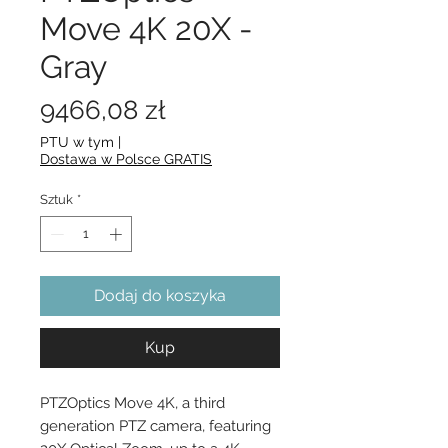
Move 4K 20X -
Gray
Cena
9466,08 zł
PTU w tym
|
Dostawa w Polsce GRATIS
Sztuk
*
Dodaj do koszyka
Kup
PTZOptics Move 4K, a third 
generation PTZ camera, featuring 