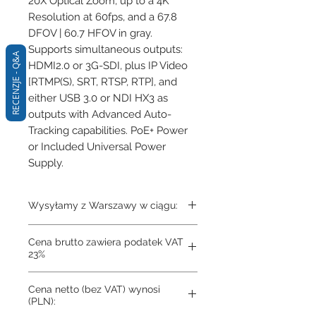
20X Optical Zoom, up to a 4K 
Resolution at 60fps, and a 67.8 
DFOV | 60.7 HFOV in gray. 
Supports simultaneous outputs: 
RECENZJE - Q&A
HDMI2.0 or 3G-SDI, plus IP Video 
[RTMP(S), SRT, RTSP, RTP], and 
either USB 3.0 or NDI HX3 as 
outputs with Advanced Auto-
Tracking capabilities. PoE+ Power 
or Included Universal Power 
Supply.
Wysyłamy z Warszawy w ciągu:
3-4 dni
Cena brutto zawiera podatek VAT
23%
Cena netto (bez VAT) wynosi
(PLN):