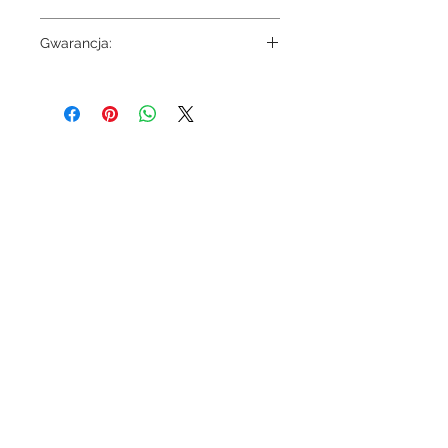
2 554.58 zł
Gwarancja:
5 lat