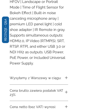
HFOV | Landscape or Portrait 
Mode | Time of Flight Sensor for 
Bokeh Effect | Built-in noise 
canceling microphone array | 
RECENZJE - Q&A
premium LED panel light | cold 
shoe adapter | IR Remote in gray. 
Supports simultaneous outputs: 
HDMI2.0, IP Video [RTMP(S), SRT, 
RTSP, RTP], and either USB 3.0 or 
NDI HX2 as outputs. USB Power, 
PoE Power, or Included Universal 
Power Supply.
Wysyłamy z Warszawy w ciągu:
3-4 dni
Cena brutto zawiera podatek VAT
23%
Cena netto (bez VAT) wynosi: