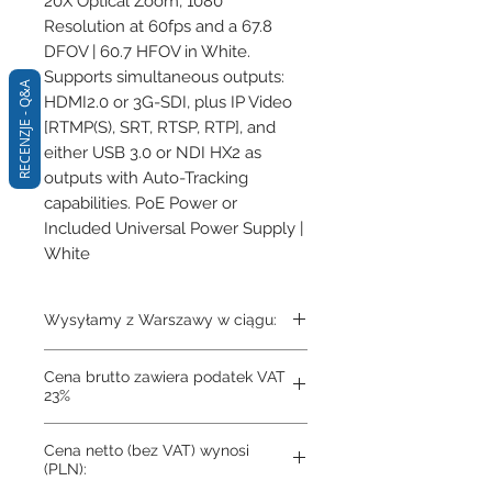
20X Optical Zoom, 1080 
Resolution at 60fps and a 67.8 
DFOV | 60.7 HFOV in White. 
Supports simultaneous outputs: 
RECENZJE - Q&A
HDMI2.0 or 3G-SDI, plus IP Video 
[RTMP(S), SRT, RTSP, RTP], and 
either USB 3.0 or NDI HX2 as 
outputs with Auto-Tracking 
capabilities. PoE Power or 
Included Universal Power Supply | 
White
Wysyłamy z Warszawy w ciągu:
3-4 dni
Cena brutto zawiera podatek VAT
23%
Cena netto (bez VAT) wynosi
(PLN):