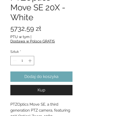
Move SE 20X -
White
Cena
5732,59 zł
PTU w tym
|
Dostawa w Polsce GRATIS
Sztuk
*
Dodaj do koszyka
Kup
PTZOptics Move SE, a third 
generation PTZ camera, featuring 