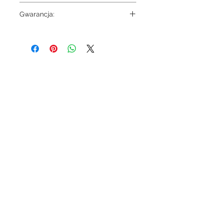
4 660.64
Gwarancja:
5 lat