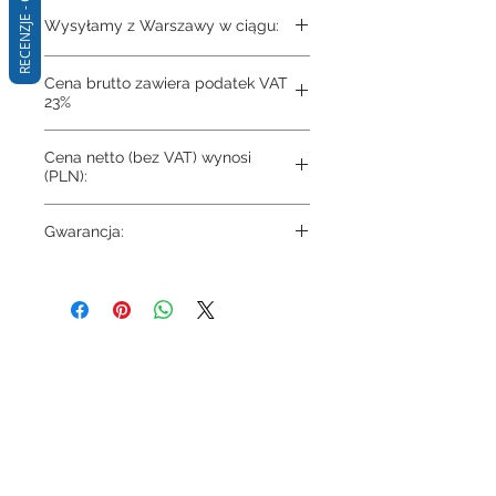
RECENZJE - Q&A
Wysyłamy z Warszawy w ciągu:
3-4 dni
Cena brutto zawiera podatek VAT
23%
Cena netto (bez VAT) wynosi
(PLN):
586.85
Gwarancja:
10 lat