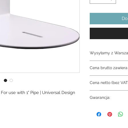
Do
Wysyłamy z Warsza
3-4 dni
Cena brutto zawier
Cena netto (bez VAT
or use with 1" Pipe | Universal Design 
586.85
Gwarancja:
10 lat