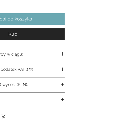
daj do koszyka
Kup
wy w ciągu:
a podatek VAT 23%
) wynosi (PLN):