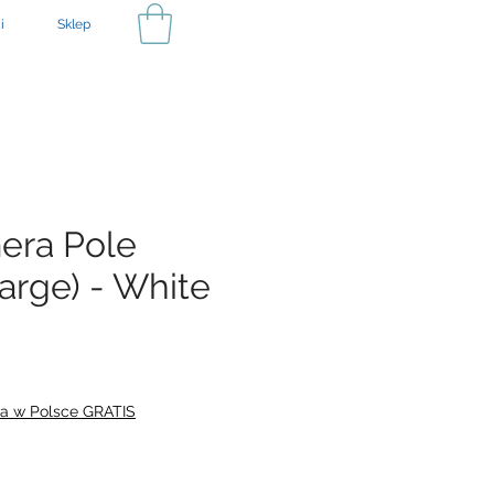
i
Sklep
era Pole
arge) - White
na
a w Polsce GRATIS