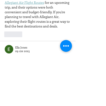
Allegiant Air Flight Routes
 for an upcoming 
trip, and their options were both 
convenient and budget-friendly. If you're 
planning to travel with Allegiant Air, 
exploring their flight routes is a great way to 
find the best destinations and deals.
Polub
Ella Jones
09 cze 2025
This post is packed with excellent insights! 
Your work is consistently well-structured 
and informative—thank you for sharing 
your expertise. Readers may also find 
sexy 
model escorts in Ahmedabad
 worth 
exploring for comparable quality.
Polub